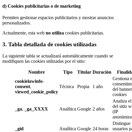
d) Cookies publicitarias o de marketing
Permiten gestionar espacios publicitarios y mostrar anuncios
personalizados.
Actualmente, esta web
no utiliza
cookies publicitarias.
3. Tabla detallada de cookies utilizadas
La siguiente tabla se actualizará automáticamente cuando se
modifiquen las cookies utilizadas por el sitio:
Nombre
Tipo
Titular
Duración
Finalid
Gestiona e
cookielawinfo-
consentim
consent
,
Técnica
Propia
1 año
del banner
viewed_cookie_policy
cookies
Analiza el
del sitio 
_ga
,
_ga_XXXX
Analítica
Google
2 años
(IP
anonimiza
Distingue
_gid
Analítica
Google
24 horas
usuarios p