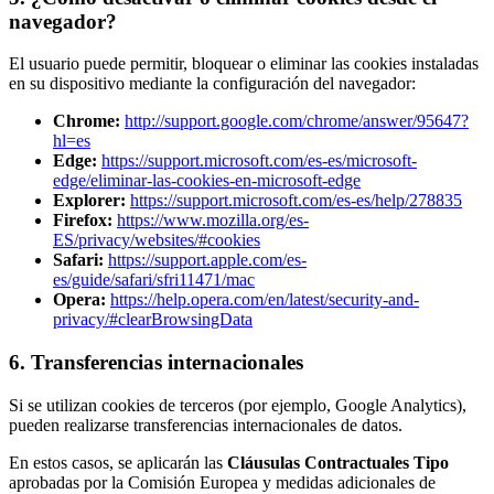
navegador?
El usuario puede permitir, bloquear o eliminar las cookies instaladas
en su dispositivo mediante la configuración del navegador:
Chrome:
http://support.google.com/chrome/answer/95647?
hl=es
Edge:
https://support.microsoft.com/es-es/microsoft-
edge/eliminar-las-cookies-en-microsoft-edge
Explorer:
https://support.microsoft.com/es-es/help/278835
Firefox:
https://www.mozilla.org/es-
ES/privacy/websites/#cookies
Safari:
https://support.apple.com/es-
es/guide/safari/sfri11471/mac
Opera:
https://help.opera.com/en/latest/security-and-
privacy/#clearBrowsingData
6. Transferencias internacionales
Si se utilizan cookies de terceros (por ejemplo, Google Analytics),
pueden realizarse transferencias internacionales de datos.
En estos casos, se aplicarán las
Cláusulas Contractuales Tipo
aprobadas por la Comisión Europea y medidas adicionales de